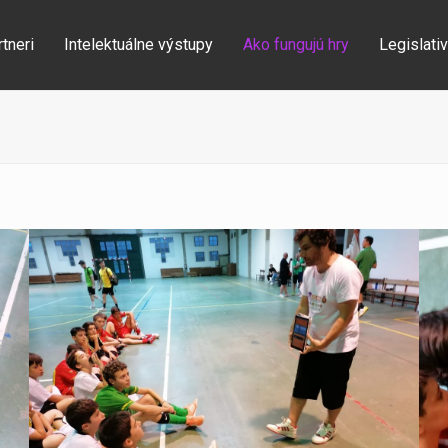
tneri
Intelektuálne výstupy
Ako fungujú hry
Legislati