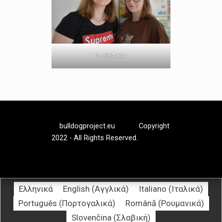
ΣΛΟΒΑΚΙΑ
bulldogproject.eu
Copyright
2022 - All Rights Reserved.
Ελληνικά
English
(
Αγγλικά
)
Italiano
(
Ιταλικά
)
Português
(
Πορτογαλικά
)
Română
(
Ρουμανικά
)
Slovenčina
(
Σλαβική
)